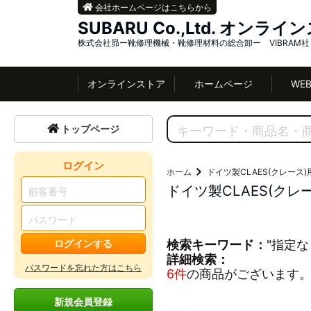
会社ホームページはこちらから
SUBARU Co.,Ltd. オンラ
株式会社昴ー靴修理機械・靴修理材料の総合卸ー VIBRAM
オンラインストア
ホームページ
WE
トップページ
ログイン
ホーム
ドイツ製CLAES(クレース)
ドイツ製CLAES(クレ
ログインする
検索キーワード：
"指定な
詳細検索：
パスワードを忘れた方はこちら
6件
の商品がございます
新規会員登録