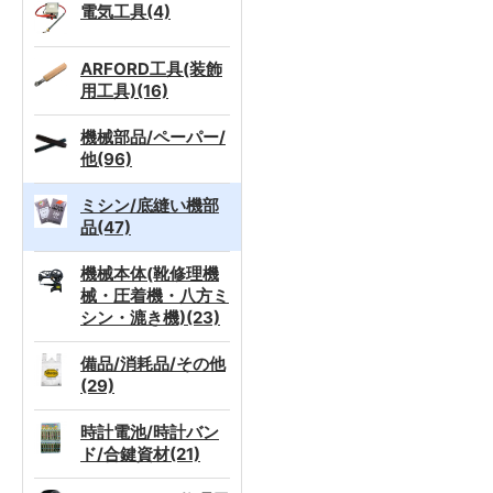
電気工具(4)
ARFORD工具(装飾
用工具)(16)
機械部品/ペーパー/
他(96)
ミシン/底縫い機部
品(47)
機械本体(靴修理機
械・圧着機・八方ミ
シン・漉き機)(23)
備品/消耗品/その他
(29)
時計電池/時計バン
ド/合鍵資材(21)