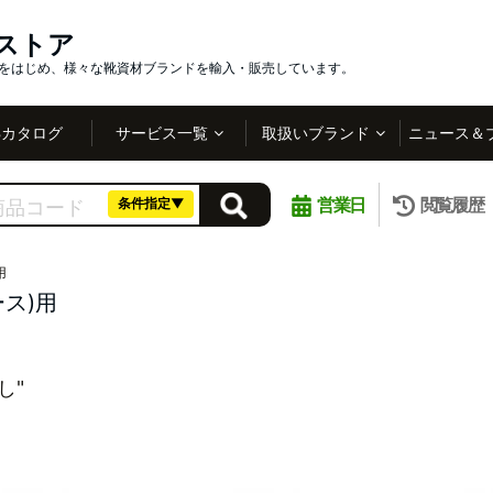
インストア
社をはじめ、様々な靴資材ブランドを輸入・販売しています。
Bカタログ
サービス一覧
取扱いブランド
ニュース＆
営業日
閲覧履歴
条件指定▼
用
ース)用
し"
。