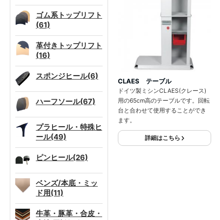
ゴム系トップリフト
(61)
革付きトップリフト
(16)
スポンジヒール(6)
CLAES テーブル
ドイツ製ミシンCLAES(クレース)
ハーフソール(67)
用の65cm高のテーブルです。回転
台と合わせて使用することができ
ます。
プラヒール・特殊ヒ
ール(49)
詳細はこちら
ピンヒール(26)
ベンズ/本底・ミッ
ド用(11)
牛革・豚革・合皮・