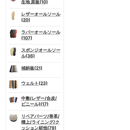
生地 原板(10)
レザーオールソール
(20)
ラバーオールソール
(107)
スポンジオールソー
ル(36)
傾斜板(21)
ウェルト(23)
中敷(レザー/合皮/
ビニール)(17)
リペアパーツ/巻革/
積上/ライニング/ク
ッション材他(79)