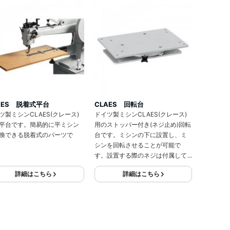
AES 脱着式平台
CLAES 回転台
ツ製ミシンCLAES(クレース)
ドイツ製ミシンCLAES(クレース)
平台です。簡易的に平ミシン
用のストッパー付き(ネジ止め)回転
換できる脱着式のパーツで
台です。ミシンの下に設置し、ミ
シンを回転させることが可能で
す。設置する際のネジは付属して
おりません。
詳細はこちら
詳細はこちら