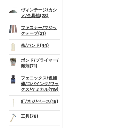
ヴィンテージ/カシ
メ/金具他(28)
ファスナー/マジッ
クテープ(21)
糸/バンド(44)
ボンド/プライマー/
溶剤(71)
フェニックス/色補
修/コバインク/ワッ
クス/ケミカル(119)
釘/ネジ/ペース(18)
工具(78)