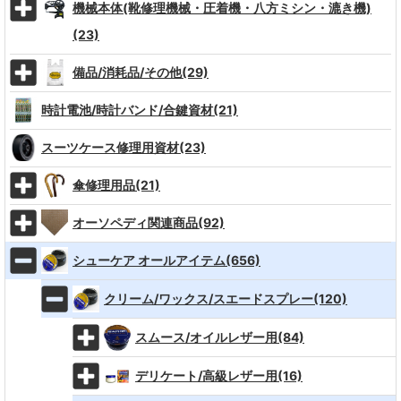
機械本体(靴修理機械・圧着機・八方ミシン・漉き機)
(23)
備品/消耗品/その他(29)
時計電池/時計バンド/合鍵資材(21)
スーツケース修理用資材(23)
傘修理用品(21)
オーソペディ関連商品(92)
シューケア オールアイテム(656)
クリーム/ワックス/スエードスプレー(120)
スムース/オイルレザー用(84)
デリケート/高級レザー用(16)