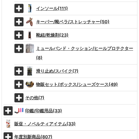
インソール(111)
キーパー/靴ベラ/ストレッチャー(50)
靴紐/乾燥剤(23)
ミュールバンド・クッション/ヒールプロテクター
(8)
滑り止め/スパイク(7)
物販セット/ボックス/シューズケース(49)
その他(7)
印鑑/印鑑用品(33)
販促・ノベルティアイテム(33)
年度別新商品(807)