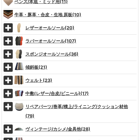
ベンズ/本底・ミッド用(11)
牛革・豚革・合皮・生地 原板(10)
レザーオールソール(20)
ラバーオールソール(107)
スポンジオールソール(36)
傾斜板(21)
ウェルト(23)
中敷(レザー/合皮/ビニール)(17)
リペアパーツ/巻革/積上/ライニング/クッション材他
(79)
ヴィンテージ/カシメ/金具他(28)