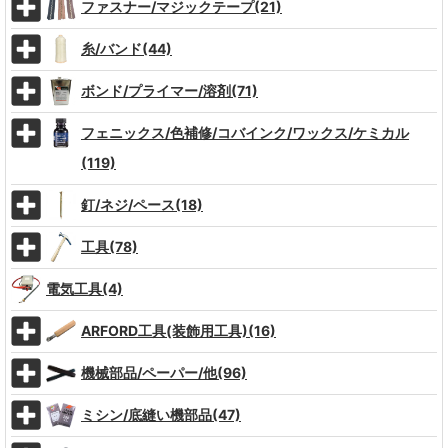
ファスナー/マジックテープ(21)
糸/バンド(44)
ボンド/プライマー/溶剤(71)
フェニックス/色補修/コバインク/ワックス/ケミカル
(119)
釘/ネジ/ペース(18)
工具(78)
電気工具(4)
ARFORD工具(装飾用工具)(16)
機械部品/ペーパー/他(96)
ミシン/底縫い機部品(47)