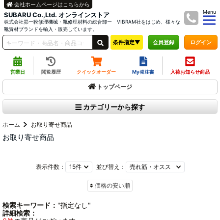
会社ホームページはこちらから
Menu
SUBARU Co.,Ltd. オンラインストア
株式会社昴ー靴修理機械・靴修理材料の総合卸ー VIBRAM社をはじめ、様々な
靴資材ブランドを輸入・販売しています。
条件指定▼
ログイン
会員登録
営業日
閲覧履歴
クイックオーダー
My発注書
入荷お知らせ商品
トップページ
カテゴリーから探す
ホーム
お取り寄せ商品
お取り寄せ商品
表示件数：
並び替え：
価格の安い順
検索キーワード：
"指定なし"
詳細検索：