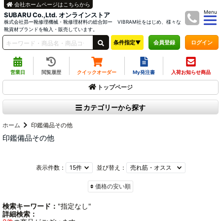
会社ホームページはこちらから
Menu
SUBARU Co.,Ltd. オンラインストア
株式会社昴ー靴修理機械・靴修理材料の総合卸ー VIBRAM社をはじめ、様々な
靴資材ブランドを輸入・販売しています。
条件指定▼
ログイン
会員登録
営業日
閲覧履歴
クイックオーダー
My発注書
入荷お知らせ商品
トップページ
カテゴリーから探す
ホーム
印鑑備品その他
印鑑備品その他
表示件数：
並び替え：
価格の安い順
検索キーワード：
"指定なし"
詳細検索：