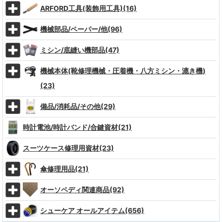
ARFORD工具(装飾用工具)(16)
機械部品/ペーパー/他(96)
ミシン/底縫い機部品(47)
機械本体(靴修理機械・圧着機・八方ミシン・漉き機)
(23)
備品/消耗品/その他(29)
時計電池/時計バンド/合鍵資材(21)
スーツケース修理用資材(23)
傘修理用品(21)
オーソペディ関連商品(92)
シューケア オールアイテム(656)