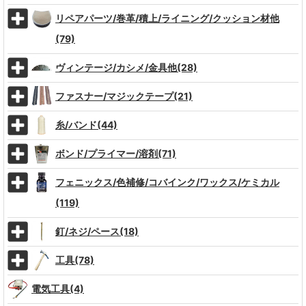
リペアパーツ/巻革/積上/ライニング/クッション材他
(79)
ヴィンテージ/カシメ/金具他(28)
ファスナー/マジックテープ(21)
糸/バンド(44)
ボンド/プライマー/溶剤(71)
フェニックス/色補修/コバインク/ワックス/ケミカル
(119)
釘/ネジ/ペース(18)
工具(78)
電気工具(4)