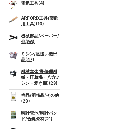
電気工具(4)
ARFORD工具(装飾
用工具)(16)
機械部品/ペーパー/
他(96)
ミシン/底縫い機部
品(47)
機械本体(靴修理機
械・圧着機・八方ミ
シン・漉き機)(23)
備品/消耗品/その他
(29)
時計電池/時計バン
ド/合鍵資材(21)