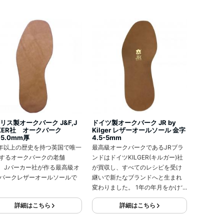
リス製オークバーク J&F,J
ドイツ製オークバーク JR by
KER社 オークバーク
Kilger レザーオールソール 金字
-5.0mm厚
4.5-5mm
0年以上の歴史を持つ英国で唯一
最高級オークバークであるJRブラ
するオークバークの老舗
ンドはドイツKILGER(キルガー)社
F、Jバーカー社が作る最高級オ
が買収し、すべてのレシピを受け
バークレザーオールソールで
継いで新たなブランドへと生まれ
変わりました。 1年の年月をかけて
作られるこのベンズは屈強であし
詳細はこちら
詳細はこちら
になじみやすく、ヨーロッパの最
高級靴に使用されています