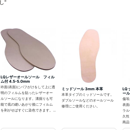
し"
。
LQレザーオールソール フィル
ム付 4.5-5.0mm
吟面(表面)にバフがけをして上に透
ミッドソール 3mm 本革
LQ
明のフィルムを貼ったレザーオー
ール
本革タイプのミッドソールです。
ルソールになります。溝掘りも可
傷等
ダブルソールなどのオールソール
能で底の縫いあがり後にフィルム
表面
修理にご使用ください。
を剥がせばすぐに染色できます。
ラル
ペーパーがけの手間やムラをなく
久性
し、作業中の傷・汚れの心配も軽
商品
減される効率的な商品です。