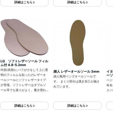
詳細はこちら
詳細はこちら
LQ ソフトレザーソール フィル
ム付 4.8-5.2mm
吟面(表面)にバフがけをして上に透
婦人 レザーオールソール 3mm
イタ
明のフィルムを貼ったのレザーオ
ーソ
婦人靴用ベンズオールソールで
ールソールにソフトレザータイプ
ベジ
す。 まくり部分は漉き加工が施さ
が登場。ソフトレザーはダブルソ
有名
れています。
ール等でも返りがよく、履き慣れ
クバ
た様な柔らかい仕上がりが可能で
す。ペーパーがけの手間やムラを
なくし、作業中の傷・汚れの心配
詳細はこちら
詳細はこちら
も軽減されます。 1足単位