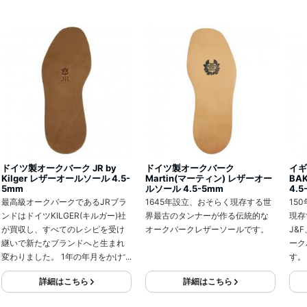
ドイツ製オークバーク JR by
ドイツ製オークバーク
イギ
Kilger レザーオールソール 4.5-
Martin(マーティン) レザーオー
BA
5mm
ルソール 4.5-5mm
4.5
最高級オークバークであるJRブラ
1645年設立、おそらく現存する世
15
ンドはドイツKILGER(キルガー)社
界最古のタンナーが作る伝統的な
現存
が買収し、すべてのレシピを受け
オークバークレザーソールです。
J&
継いで新たなブランドへと生まれ
ーク
変わりました。 1年の年月をかけて
す。
作られるこのベンズは屈強であし
詳細はこちら
詳細はこちら
になじみやすく、ヨーロッパの最
高級靴に使用されています