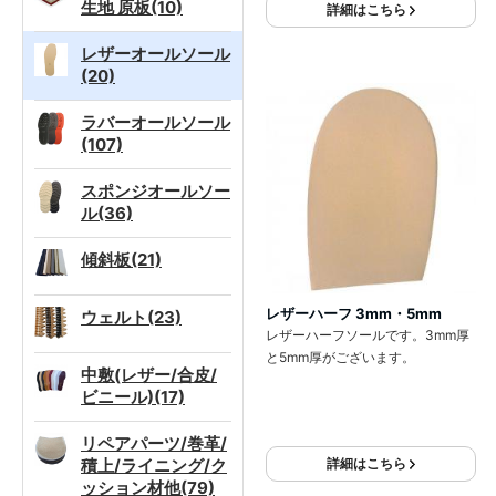
生地 原板(10)
詳細はこちら
レザーオールソール
(20)
ラバーオールソール
(107)
スポンジオールソー
ル(36)
傾斜板(21)
レザーハーフ 3mm・5mm
ウェルト(23)
レザーハーフソールです。3mm厚
と5mm厚がございます。
中敷(レザー/合皮/
ビニール)(17)
リペアパーツ/巻革/
積上/ライニング/ク
詳細はこちら
ッション材他(79)