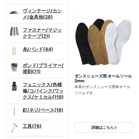
ヴィンテージ/カシ
メ/金具他(28)
ファスナー/マジッ
クテープ(21)
糸/バンド(44)
ボンド/プライマー/
溶剤(71)
ダンスシューズ用 オールソール
2mm
フェニックス/色補
本革のダンスシューズ用革オール
修/コバインク/ワッ
ソールです。
クス/ケミカル(119)
釘/ネジ/ペース(18)
工具(78)
詳細はこちら