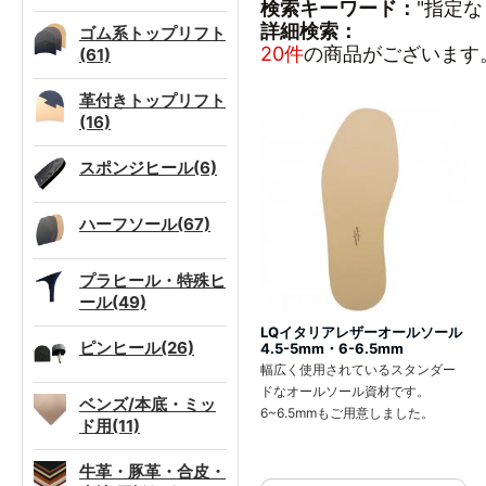
検索キーワード：
"指定な
詳細検索：
ゴム系トップリフト
20件
の商品がございます
(61)
革付きトップリフト
(16)
スポンジヒール(6)
ハーフソール(67)
プラヒール・特殊ヒ
ール(49)
LQイタリアレザーオールソール
ピンヒール(26)
4.5-5mm・6-6.5mm
幅広く使用されているスタンダー
ドなオールソール資材です。
ベンズ/本底・ミッ
6~6.5mmもご用意しました。
ド用(11)
牛革・豚革・合皮・