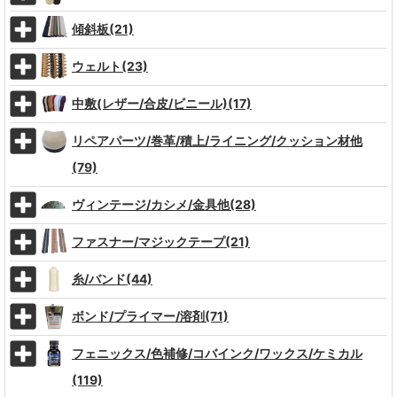
傾斜板(21)
ウェルト(23)
中敷(レザー/合皮/ビニール)(17)
リペアパーツ/巻革/積上/ライニング/クッション材他
(79)
ヴィンテージ/カシメ/金具他(28)
ファスナー/マジックテープ(21)
糸/バンド(44)
ボンド/プライマー/溶剤(71)
フェニックス/色補修/コバインク/ワックス/ケミカル
(119)