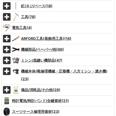
釘/ネジ/ペース(18)
工具(78)
電気工具(4)
ARFORD工具(装飾用工具)(16)
機械部品/ペーパー/他(96)
ミシン/底縫い機部品(47)
機械本体(靴修理機械・圧着機・八方ミシン・漉き機)
(23)
備品/消耗品/その他(29)
時計電池/時計バンド/合鍵資材(21)
スーツケース修理用資材(23)