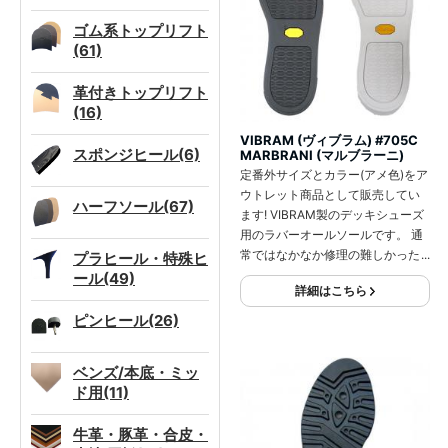
ゴム系トップリフト
(61)
革付きトップリフト
(16)
VIBRAM (ヴィブラム) #705C
スポンジヒール(6)
MARBRANI (マルブラーニ)
定番外サイズとカラー(アメ色)をア
ウトレット商品として販売してい
ハーフソール(67)
ます! VIBRAM製のデッキシューズ
用のラバーオールソールです。 通
常ではなかなか修理の難しかった
プラヒール・特殊ヒ
デッキシューズの修理を可能にす
ール(49)
詳細はこちら
るのがこのソールです。カップに
はめ込み、側面のラインに合わせ
ピンヒール(26)
て縫いをかけることで修理が可能
となります。
ベンズ/本底・ミッ
ド用(11)
牛革・豚革・合皮・