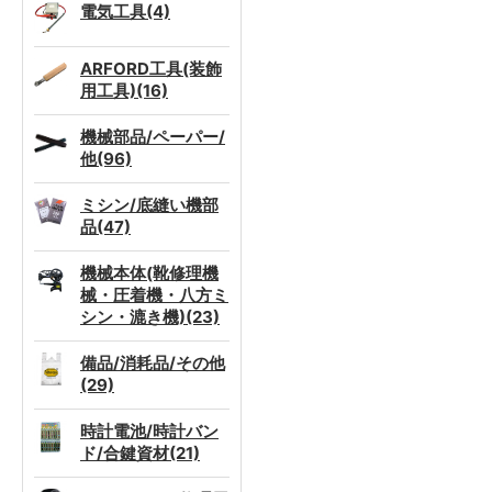
電気工具(4)
ARFORD工具(装飾
用工具)(16)
機械部品/ペーパー/
他(96)
ミシン/底縫い機部
品(47)
機械本体(靴修理機
械・圧着機・八方ミ
シン・漉き機)(23)
備品/消耗品/その他
(29)
時計電池/時計バン
ド/合鍵資材(21)