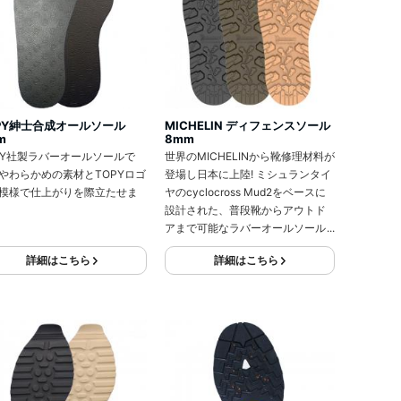
PY紳士合成オールソール
MICHELIN ディフェンスソール
m
8mm
PY社製ラバーオールソールで
世界のMICHELINから靴修理材料が
やわらかめの素材とTOPYロゴ
登場し日本に上陸! ミシュランタイ
模様で仕上がりを際立たせま
ヤのcyclocross Mud2をベースに
設計された、普段靴からアウトド
アまで可能なラバーオールソール
です。ソールのセンターラインに
詳細はこちら
詳細はこちら
備えられた突起は、多方面に対す
るグリップ力を発揮します。