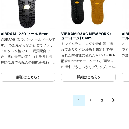
VIBRAM 1220 ソール 8mm
VIBRAM 930C NEW YORK (ニ
VI
ューヨーク) 6mm
ール
VIBRAM社製ラバーオールソールで
トレイルランニングや登山等、濡
スニ
す。 つま先からかかとまでフラッ
れて滑りやすい場所を想定して作
です
トのタンク柄です。 硬質配合で
られた耐滑性に優れたMEGA-GRIP
の漉
岩、雪に最高の牽引力を発揮し長
配合の6mmオールソール。雨降り
時間低温でも配合の機能を失わ
の街中でもしっかりグリップ。つ
ず、耐久力にすぐれます。
ま先は2mm厚で巻き上がりに便利
詳細はこちら
詳細はこちら
です。
1
2
3