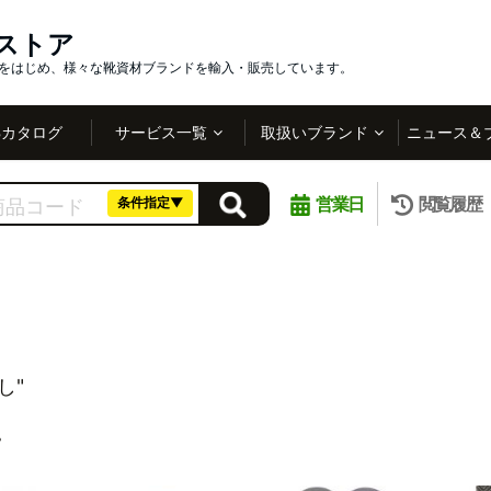
インストア
社をはじめ、様々な靴資材ブランドを輸入・販売しています。
Bカタログ
サービス一覧
取扱いブランド
ニュース＆
営業日
閲覧履歴
条件指定▼
し"
。