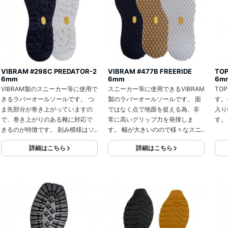
VIBRAM #298C PREDATOR-2
VIBRAM #477B FREERIDE
TO
6mm
6mm
6m
VIBRAM製のスニーカー等に使用で
スニーカー等に使用できるVIBRAM
TO
きるラバーオールソールです。 つ
製のラバーオールソールです。 面
す。
ま先部分が巻き上がっていますの
ではなく点で地面を捉える為、非
入り
で、巻き上がりのある靴に対応で
常に高いグリップ力を発揮しま
す。
きるのが特徴です。 刻み模様はソ
す。 幅が大きいのので様々なスニ
ールの返りを良くします。
ーカーにも使用でき、カットして
詳細はこちら
詳細はこちら
もドット柄なのでパターンを気に
する必要が無いのも特徴の一つで
す。