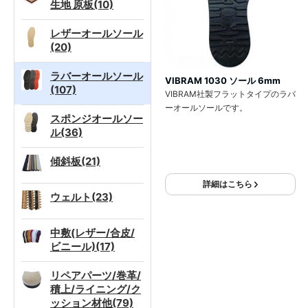
生地 原板(10)
レザーオールソール
(20)
ラバーオールソール
VIBRAM 1030 ソール 6mm
(107)
VIBRAM社製フラットタイプのラバ
ーオールソールです。
スポンジオールソー
ル(36)
傾斜板(21)
詳細はこちら
ウェルト(23)
中敷(レザー/合皮/
ビニール)(17)
リペアパーツ/巻革/
積上/ライニング/ク
ッション材他(79)