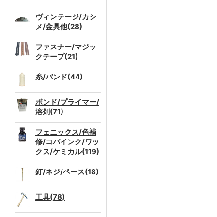
ヴィンテージ/カシ
メ/金具他(28)
ファスナー/マジッ
クテープ(21)
糸/バンド(44)
ボンド/プライマー/
溶剤(71)
フェニックス/色補
修/コバインク/ワッ
クス/ケミカル(119)
釘/ネジ/ペース(18)
工具(78)