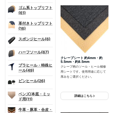
ゴム系トップリフト
(61)
革付きトップリフト
(16)
スポンジヒール(6)
ハーフソール(67)
クレープシート 約4mm・約
5.5mm・約8.5mm
プラヒール・特殊ヒ
クレープ柄のソール・ヒール補修
ール(49)
用シートです。使用用途に応じて
厚みをご選択ください。
ピンヒール(26)
ベンズ/本底・ミッ
詳細はこちら
ド用(11)
牛革・豚革・合皮・