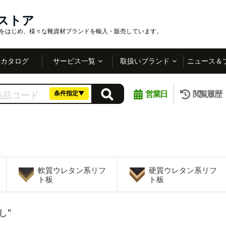
インストア
社をはじめ、様々な靴資材ブランドを輸入・販売しています。
Bカタログ
サービス一覧
取扱いブランド
ニュース＆
営業日
閲覧履歴
条件指定▼
軟質ウレタン系リフ
硬質ウレタン系リフ
ト板
ト板
し"