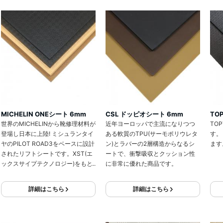
MICHELIN ONEシート 6mm
CSL ドッピオシート 6mm
TO
世界のMICHELINから靴修理材料が
近年ヨーロッパで主流になりつつ
TO
登場し日本に上陸! ミシュランタイ
ある軟質のTPU(サーモポリウレタ
す。
ヤのPILOT ROAD3をベースに設計
ン)とラバーの2層構造からなるシ
ます
されたリフトシートです。XST(エ
ートで、衝撃吸収とクッション性
ックスサイプテクノロジー)をもと
に非常に優れた商品です。
に製造されています。
詳細はこちら
詳細はこちら