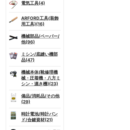
電気工具(4)
ARFORD工具(装飾
用工具)(16)
機械部品/ペーパー/
他(96)
ミシン/底縫い機部
品(47)
機械本体(靴修理機
械・圧着機・八方ミ
シン・漉き機)(23)
備品/消耗品/その他
(29)
時計電池/時計バン
ド/合鍵資材(21)