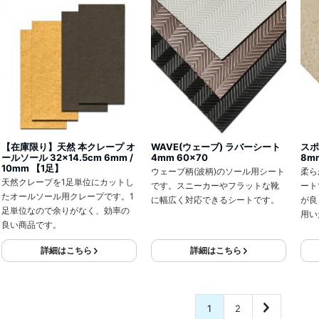
【在庫限り】天然 本クレープ オ
WAVE(ウェーブ) ラバーシート
スポ
ールソール 32×14.5cm 6mm /
4mm 60x70
8m
10mm 【1足】
ウェーブ柄(波柄)のソール用シート
柔ら
天然クレープを1足単位にカットし
です。スニーカーやフラットな靴
ート
たオールソール用クレープです。1
に幅広く対応できるシートです。
が良
足単位なので余りがなく、効率の
用い
良い商品です。
詳細はこちら
詳細はこちら
1
2