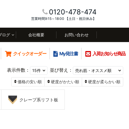
0120-478-474
営業時間9:15～18:00 【土日・祝日休み】
ブログ
会社概要
お問い合わせ
クイックオーダー
My発注書
入荷お知らせ商品
表示件数：
並び替え：
価格の安い順
硬度がかたい順
硬度が柔らかい順
クレープ系リフト板