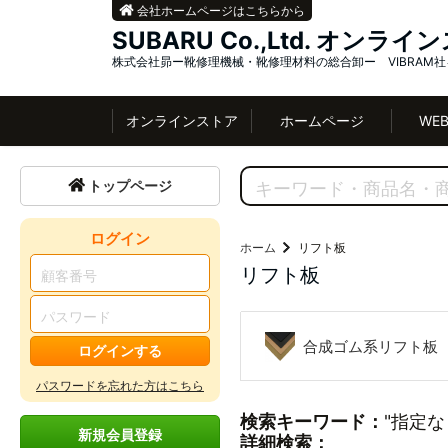
会社ホームページはこちらから
SUBARU Co.,Ltd. オンラ
株式会社昴ー靴修理機械・靴修理材料の総合卸ー VIBRAM
オンラインストア
ホームページ
WE
トップページ
ログイン
ホーム
リフト板
リフト板
合成ゴム系リフト板
ログインする
パスワードを忘れた方はこちら
検索キーワード：
"指定な
新規会員登録
詳細検索：