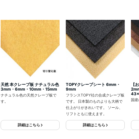
。
天然 本クレープ板 ナチュラル色
TOPYクレープシート 6mm・
【お
3mm・6mm・10mm・15mm
9mm
2m
43
ナチュラル色の天然クレープ板で
フランスTOPY社の合成クレープ板
国産
す。
です。 日本製のものよりも大柄で
仕上がりがきれいです。 ソール、
リフトともに使えます。
詳細はこちら
詳細はこちら