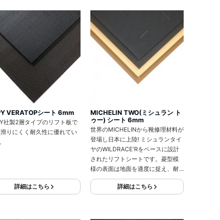
PY VERATOPシート 6mm
MICHELIN TWO(ミシュラン ト
ゥー) シート 6mm
PY社製2層タイプのリフト板で
世界のMICHELINから靴修理材料が
 滑りにくく耐久性に優れてい
登場し日本に上陸! ミシュランタイ
。
ヤのWILDRACE'Rをベースに設計
されたリフトシートです。菱型模
様の表面は地面を適度に捉え、耐
久性も高く安定性も十分に確保さ
詳細はこちら
詳細はこちら
れています。