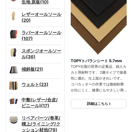
生地 原板(10)
レザーオールソール
(20)
ラバーオールソール
(107)
スポンジオールソー
ル(36)
TOPYトパランシート 5.7mm
TOPY社製の世界の定番品、婦人カ
傾斜板(21)
カト用材料です。 2層タイプで接着
性に優れ、仕上面がきれいです。
ウェルト(23)
コバカッターの作業では微細粉塵
が出にくく、健康にもやさしい商
品です。
中敷(レザー/合皮/
詳細はこちら
ビニール)(17)
リペアパーツ/巻革/
積上/ライニング/ク
ッション材他(79)