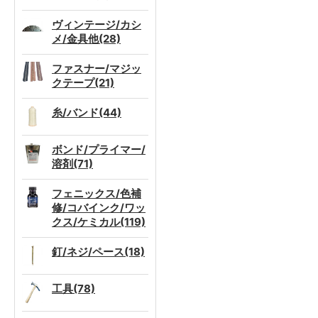
ヴィンテージ/カシ
メ/金具他(28)
ファスナー/マジッ
クテープ(21)
糸/バンド(44)
ボンド/プライマー/
溶剤(71)
フェニックス/色補
修/コバインク/ワッ
クス/ケミカル(119)
釘/ネジ/ペース(18)
工具(78)