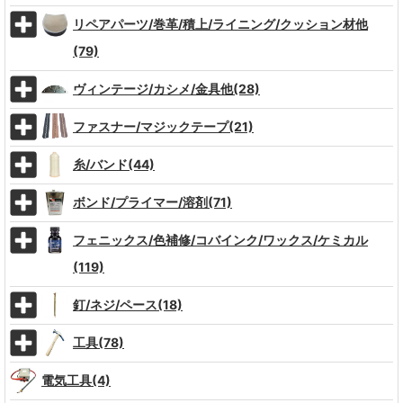
リペアパーツ/巻革/積上/ライニング/クッション材他
(79)
ヴィンテージ/カシメ/金具他(28)
ファスナー/マジックテープ(21)
糸/バンド(44)
ボンド/プライマー/溶剤(71)
フェニックス/色補修/コバインク/ワックス/ケミカル
(119)
釘/ネジ/ペース(18)
工具(78)
電気工具(4)