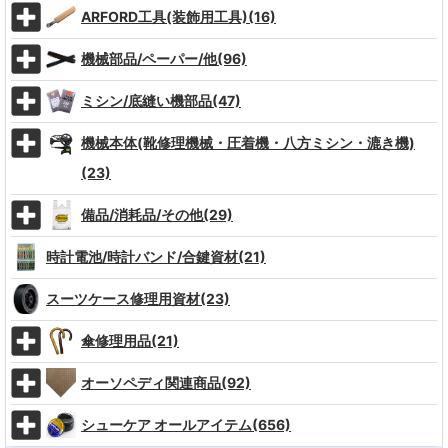
ARFORD工具(装飾用工具)(16)
機械部品/ペーパー/他(96)
ミシン/底縫い機部品(47)
機械本体(靴修理機械・圧着機・八方ミシン・漉き機)
(23)
備品/消耗品/その他(29)
時計電池/時計バンド/合鍵資材(21)
スーツケース修理用資材(23)
傘修理用品(21)
オーソペディ関連商品(92)
シューケア オールアイテム(656)