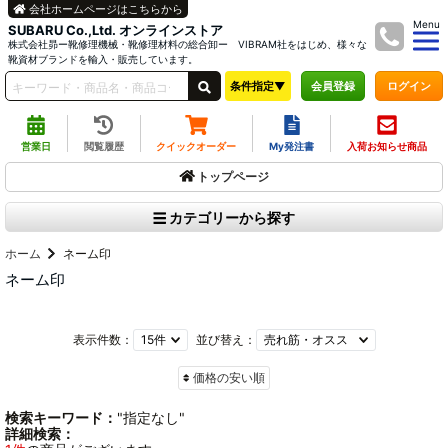
会社ホームページはこちらから
Menu
SUBARU Co.,Ltd. オンラインストア
株式会社昴ー靴修理機械・靴修理材料の総合卸ー VIBRAM社をはじめ、様々な
靴資材ブランドを輸入・販売しています。
条件指定▼
ログイン
会員登録
営業日
閲覧履歴
クイックオーダー
My発注書
入荷お知らせ商品
トップページ
カテゴリーから探す
ホーム
ネーム印
ネーム印
表示件数：
並び替え：
価格の安い順
検索キーワード：
"指定なし"
詳細検索：