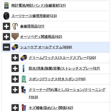
時計電池/時計バンド/合鍵資材(21)
スーツケース修理用資材(23)
傘修理用品(21)
オーソペディ関連商品(92)
シューケア オールアイテム(656)
クリーム/ワックス/スエードスプレー(120)
防水/消臭/除菌/栄養/ストレッチスプレー(57)
スポンジ/ワックス付きスポンジ(10)
クリーナー/汚れ落とし/ローション/クリーニング
(103)
キズ補修/染め/コバ関係(42)