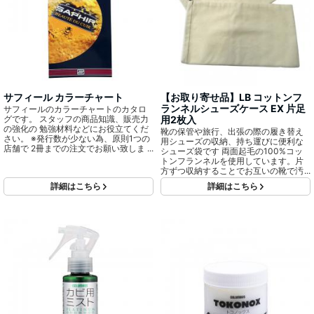
サフィール カラーチャート
【お取り寄せ品】LB コットンフ
ランネルシューズケース EX 片足
サフィールのカラーチャートのカタロ
グです。 スタッフの商品知識、販売力
用2枚入
の強化の 勉強材料などにお役立てくだ
靴の保管や旅行、出張の際の履き替え
さい。 ※発行数が少ない為、原則1つの
用シューズの収納、持ち運びに便利な
店舗で 2冊までの注文でお願い致しま
シューズ袋です 両面起毛の100%コッ
す。
トンフランネルを使用しています。片
方ずつ収納することでお互いの靴で汚
すことなく、お手入れ後の靴を美しく
詳細はこちら
詳細はこちら
保ちます。