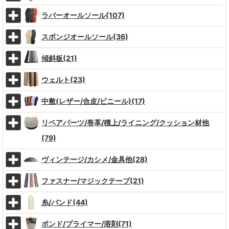
ラバーオールソール(107)
スポンジオールソール(36)
傾斜板(21)
ウェルト(23)
中敷(レザー/合皮/ビニール)(17)
リペアパーツ/巻革/積上/ライニング/クッション材他
(79)
ヴィンテージ/カシメ/金具他(28)
ファスナー/マジックテープ(21)
糸/バンド(44)
ボンド/プライマー/溶剤(71)