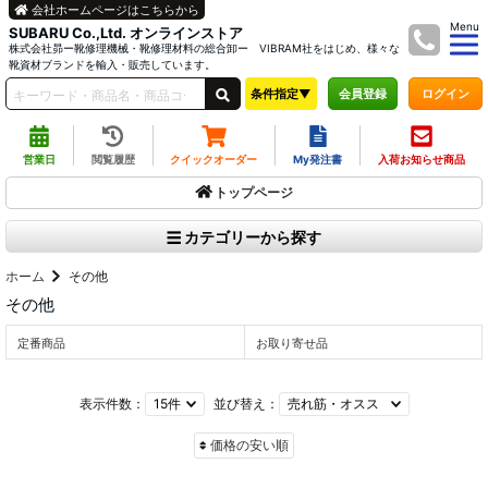
会社ホームページはこちらから
Menu
SUBARU Co.,Ltd. オンラインストア
株式会社昴ー靴修理機械・靴修理材料の総合卸ー VIBRAM社をはじめ、様々な
靴資材ブランドを輸入・販売しています。
条件指定▼
ログイン
会員登録
営業日
閲覧履歴
クイックオーダー
My発注書
入荷お知らせ商品
トップページ
カテゴリーから探す
ホーム
その他
その他
定番商品
お取り寄せ品
表示件数：
並び替え：
価格の安い順