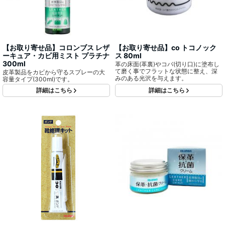
【お取り寄せ品】コロンブス レザ
【お取り寄せ品】co トコノック
ーキュア・カビ用ミスト プラチナ
ス 80ml
300ml
革の床面(革裏)やコバ(切り口)に塗布し
て磨く事でフラットな状態に整え、深
皮革製品をカビから守るスプレーの大
みのある光沢を与えます。
容量タイプ(300ml)です。
詳細はこちら
詳細はこちら