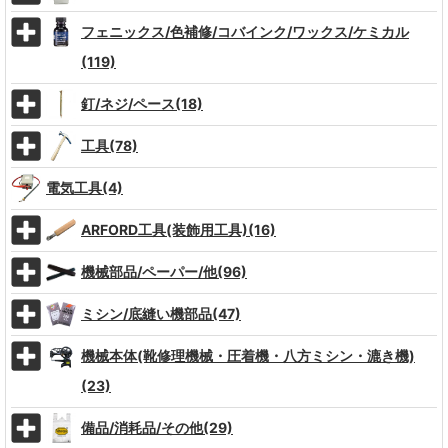
フェニックス/色補修/コバインク/ワックス/ケミカル
(119)
釘/ネジ/ペース(18)
工具(78)
電気工具(4)
ARFORD工具(装飾用工具)(16)
機械部品/ペーパー/他(96)
ミシン/底縫い機部品(47)
機械本体(靴修理機械・圧着機・八方ミシン・漉き機)
(23)
備品/消耗品/その他(29)