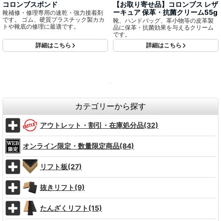
コロンブスボンド
【お取り寄せ品】コロンブス レザ
ーキュア 保革・抗菌クリーム55g
靴補修・修理専用の速乾・強力接着剤
です。 ゴム、硬質プラスチック製カカ
靴、ハンドバッグ、革小物等の皮革製
トや靴底の修理に最適です。
品に保革・抗菌効果を与えるクリーム
です。
詳細はこちら
詳細はこちら
カテゴリーから探す
アウトレット・割引・在庫処分品(32)
オンライン限定・数量限定商品(84)
リフト板(27)
抜きリフト(9)
たんざくリフト(15)