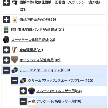
機械本体(靴修理機械・圧着機・八方ミシン・漉き機)
(23)
備品/消耗品/その他(29)
時計電池/時計バンド/合鍵資材(21)
スーツケース修理用資材(23)
傘修理用品(21)
オーソペディ関連商品(92)
シューケア オールアイテム(656)
クリーム/ワックス/スエードスプレー(120)
スムース/オイルレザー用(84)
デリケート/高級レザー用(16)