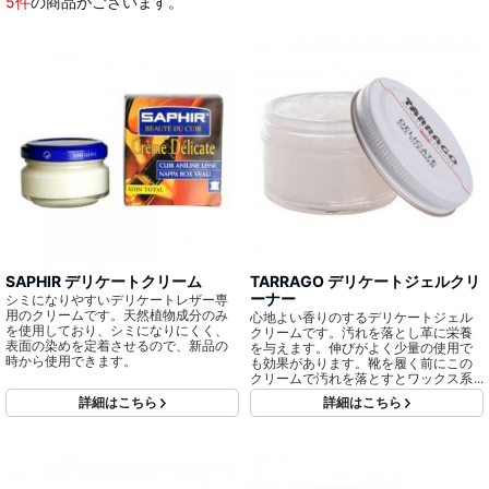
5件
の商品がございます。
SAPHIR デリケートクリーム
TARRAGO デリケートジェルクリ
ーナー
シミになりやすいデリケートレザー専
用のクリームです。天然植物成分のみ
心地よい香りのするデリケートジェル
を使用しており、シミになりにくく、
クリームです。汚れを落とし革に栄養
表面の染めを定着させるので、新品の
を与えます。伸びがよく少量の使用で
時から使用できます。
も効果があります。靴を履く前にこの
クリームで汚れを落とすとワックス系
クリームが驚くほどなじみます。お手
詳細はこちら
詳細はこちら
入れ用クロスが同梱されています。