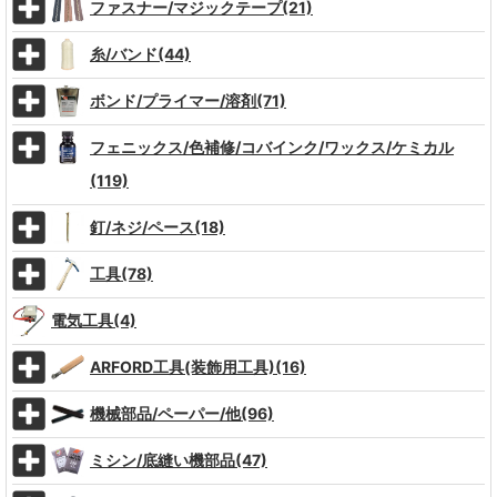
ファスナー/マジックテープ(21)
糸/バンド(44)
ボンド/プライマー/溶剤(71)
フェニックス/色補修/コバインク/ワックス/ケミカル
(119)
釘/ネジ/ペース(18)
工具(78)
電気工具(4)
ARFORD工具(装飾用工具)(16)
機械部品/ペーパー/他(96)
ミシン/底縫い機部品(47)