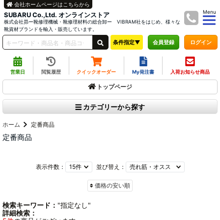
会社ホームページはこちらから
Menu
SUBARU Co.,Ltd. オンラインストア
株式会社昴ー靴修理機械・靴修理材料の総合卸ー VIBRAM社をはじめ、様々な
靴資材ブランドを輸入・販売しています。
条件指定▼
ログイン
会員登録
営業日
閲覧履歴
クイックオーダー
My発注書
入荷お知らせ商品
トップページ
カテゴリーから探す
ホーム
定番商品
定番商品
表示件数：
並び替え：
価格の安い順
検索キーワード：
"指定なし"
詳細検索：