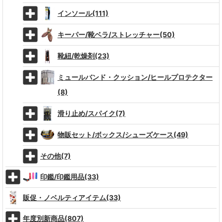
インソール(111)
キーパー/靴ベラ/ストレッチャー(50)
靴紐/乾燥剤(23)
ミュールバンド・クッション/ヒールプロテクター
(8)
滑り止め/スパイク(7)
物販セット/ボックス/シューズケース(49)
その他(7)
印鑑/印鑑用品(33)
販促・ノベルティアイテム(33)
年度別新商品(807)