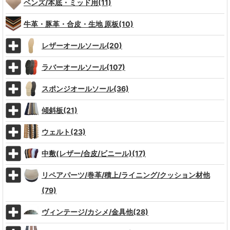
ベンズ/本底・ミッド用(11)
牛革・豚革・合皮・生地 原板(10)
レザーオールソール(20)
ラバーオールソール(107)
スポンジオールソール(36)
傾斜板(21)
ウェルト(23)
中敷(レザー/合皮/ビニール)(17)
リペアパーツ/巻革/積上/ライニング/クッション材他
(79)
ヴィンテージ/カシメ/金具他(28)