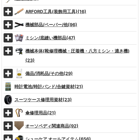
ARFORD工具(装飾用工具)(16)
機械部品/ペーパー/他(96)
ミシン/底縫い機部品(47)
機械本体(靴修理機械・圧着機・八方ミシン・漉き機)
(23)
備品/消耗品/その他(29)
時計電池/時計バンド/合鍵資材(21)
スーツケース修理用資材(23)
傘修理用品(21)
オーソペディ関連商品(92)
シューケア オールアイテム(656)