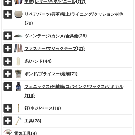
中敷(レザー/合皮/ビニール)(17)
リペアパーツ/巻革/積上/ライニング/クッション材他
(79)
ヴィンテージ/カシメ/金具他(28)
ファスナー/マジックテープ(21)
糸/バンド(44)
ボンド/プライマー/溶剤(71)
フェニックス/色補修/コバインク/ワックス/ケミカル
(119)
釘/ネジ/ペース(18)
工具(78)
電気工具(4)