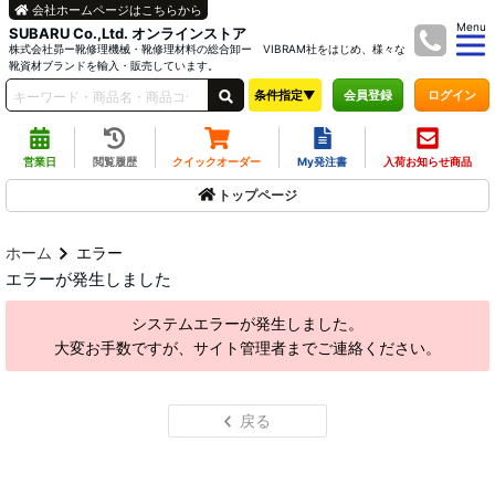
会社ホームページはこちらから
Menu
SUBARU Co.,Ltd. オンラインストア
株式会社昴ー靴修理機械・靴修理材料の総合卸ー VIBRAM社をはじめ、様々な
靴資材ブランドを輸入・販売しています。
条件指定▼
ログイン
会員登録
営業日
閲覧履歴
クイックオーダー
My発注書
入荷お知らせ商品
トップページ
ホーム
エラー
エラーが発生しました
システムエラーが発生しました。
大変お手数ですが、サイト管理者までご連絡ください。
戻る