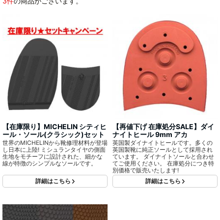
3件
の商品がございます。
【在庫限り】MICHELIN シティヒ
【再値下げ 在庫処分SALE】ダイ
ール・ソール(クラシック)セット
ナイトヒール 9mm アカ
世界のMICHELINから靴修理材料が登場
英国製ダイナイトヒールです。多くの
し日本に上陸! ミシュランタイヤの側面
英国製靴に純正ソールとして採用され
生地をモチーフに設計された、細かな
ています。 ダイナイトソールと合わせ
線が特徴のシンプルなソールです。
てご使用ください。 在庫処分につき特
別価格で販売いたします!
詳細はこちら
詳細はこちら