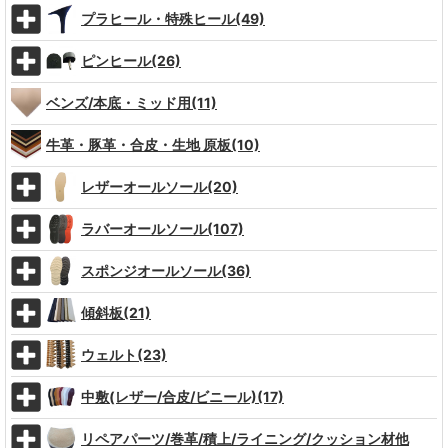
プラヒール・特殊ヒール(49)
ピンヒール(26)
ベンズ/本底・ミッド用(11)
牛革・豚革・合皮・生地 原板(10)
レザーオールソール(20)
ラバーオールソール(107)
スポンジオールソール(36)
傾斜板(21)
ウェルト(23)
中敷(レザー/合皮/ビニール)(17)
リペアパーツ/巻革/積上/ライニング/クッション材他