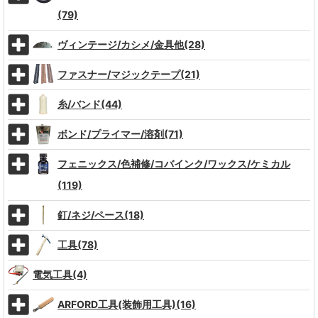
(79)
ヴィンテージ/カシメ/金具他(28)
ファスナー/マジックテープ(21)
糸/バンド(44)
ボンド/プライマー/溶剤(71)
フェニックス/色補修/コバインク/ワックス/ケミカル
(119)
釘/ネジ/ペース(18)
工具(78)
電気工具(4)
ARFORD工具(装飾用工具)(16)