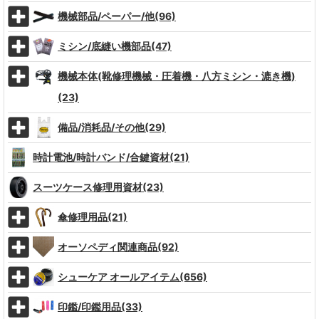
機械部品/ペーパー/他(96)
ミシン/底縫い機部品(47)
機械本体(靴修理機械・圧着機・八方ミシン・漉き機)
(23)
備品/消耗品/その他(29)
時計電池/時計バンド/合鍵資材(21)
スーツケース修理用資材(23)
傘修理用品(21)
オーソペディ関連商品(92)
シューケア オールアイテム(656)
印鑑/印鑑用品(33)