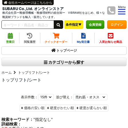
会社ホームページはこちらから
Menu
SUBARU Co.,Ltd. オンラインストア
株式会社昴ー靴修理機械・靴修理材料の総合卸ー VIBRAM社をはじめ、様々な
靴資材ブランドを輸入・販売しています。
条件指定▼
ログイン
会員登録
営業日
閲覧履歴
クイックオーダー
My発注書
入荷お知らせ商品
トップページ
カテゴリーから探す
ホーム
トップリフト/シート
トップリフト/シート
表示件数：
並び替え：
価格の安い順
硬度がかたい順
硬度が柔らかい順
検索キーワード：
"指定なし"
詳細検索：