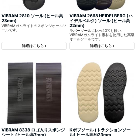
VIBRAM 2810 ソール (ヒール高
VIBRAM 2668 HEIDELBERG (ハ
23mm)
イデルベルク) ソール (ヒール高
22mm)
VIBRAMガムライトのスポンジオールソ
ールです。
ラバーソールに比べ40%も軽い、
VIBRAMガムライト素材を使用した高級
オールソールです。
詳細はこちら
詳細はこちら
VIBRAM 8338 ロゴ入りスポンジ
Kボブソール (トラクションソー
シート (ヒール高7mm)
ル) ヒール高約23mm