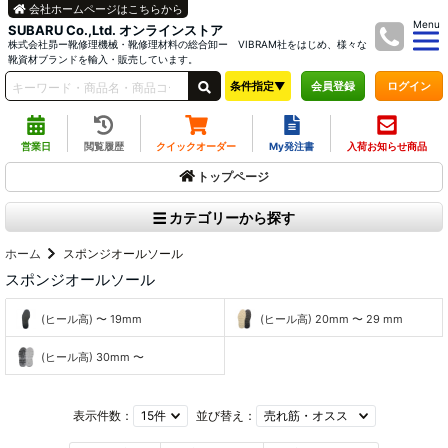
会社ホームページはこちらから
Menu
SUBARU Co.,Ltd. オンラインストア
株式会社昴ー靴修理機械・靴修理材料の総合卸ー VIBRAM社をはじめ、様々な
靴資材ブランドを輸入・販売しています。
条件指定▼
ログイン
会員登録
営業日
閲覧履歴
クイックオーダー
My発注書
入荷お知らせ商品
トップページ
カテゴリーから探す
ホーム
スポンジオールソール
スポンジオールソール
(ヒール高) 〜 19mm
(ヒール高) 20mm 〜 29 mm
(ヒール高) 30mm 〜
表示件数：
並び替え：