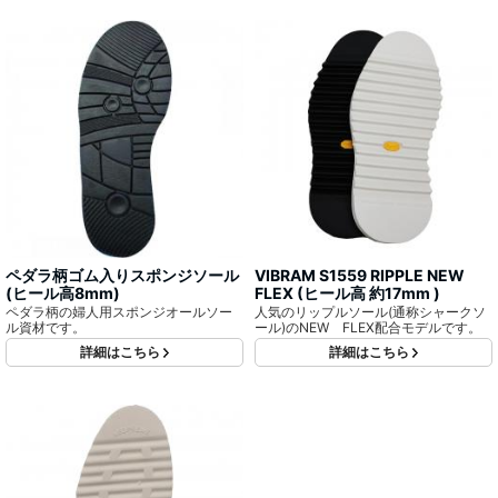
ペダラ柄ゴム入りスポンジソール
VIBRAM S1559 RIPPLE NEW
(ヒール高8mm)
FLEX (ヒール高 約17mm )
ペダラ柄の婦人用スポンジオールソー
人気のリップルソール(通称シャークソ
ル資材です。
ール)のNEW FLEX配合モデルです。
詳細はこちら
詳細はこちら