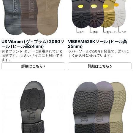
US Vibram (ヴィブラム) 2060ソ
VIBRAM528Kソール (ヒール高
ール (ヒール高24mm)
25mm)
有名ブランド ダナーに使用されている
ラバーソールの50%も軽量で、滑りに
底材です。 大きいサイズにも対応でき
くく耐久性に優れています。
ます。
詳細はこちら
詳細はこちら