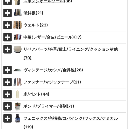
スポンジオールソール(36)
傾斜板(21)
ウェルト(23)
中敷(レザー/合皮/ビニール)(17)
リペアパーツ/巻革/積上/ライニング/クッション材他
(79)
ヴィンテージ/カシメ/金具他(28)
ファスナー/マジックテープ(21)
糸/バンド(44)
ボンド/プライマー/溶剤(71)
フェニックス/色補修/コバインク/ワックス/ケミカル
(119)