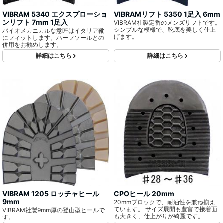
VIBRAM 5340 エクスプローショ
VIBRAMリフト 5350 1足入 6mm
ンリフト 7mm 1足入
VIBRAM社製定番のメンズリフトです。
シンプルな模様で、靴底を美しく仕上
バイオメカニカルな意匠はイタリア靴
げます。
にフィットします。ハーフソールとの
併用をお勧めします。
詳細はこちら
詳細はこちら
VIBRAM 1205 ロッチャヒール
CPOヒール 20mm
9mm
20mmブロックで、耐油性を兼ね揃え
ています。 サイズ展開も豊富で接着面
VIBRAM社製9mm厚の登山型ヒールで
も大きく、仕上がりが綺麗です。
す。