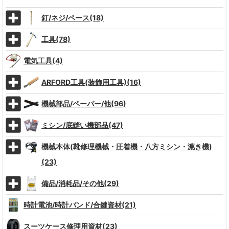
釘/ネジ/ペース(18)
工具(78)
電気工具(4)
ARFORD工具(装飾用工具)(16)
機械部品/ペーパー/他(96)
ミシン/底縫い機部品(47)
機械本体(靴修理機械・圧着機・八方ミシン・漉き機)
(23)
備品/消耗品/その他(29)
時計電池/時計バンド/合鍵資材(21)
スーツケース修理用資材(23)