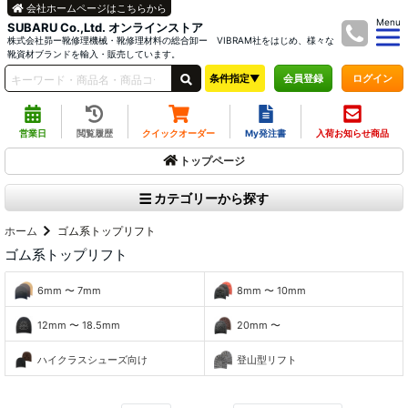
会社ホームページはこちらから
Menu
SUBARU Co.,Ltd. オンラインストア
株式会社昴ー靴修理機械・靴修理材料の総合卸ー VIBRAM社をはじめ、様々な
靴資材ブランドを輸入・販売しています。
条件指定▼
ログイン
会員登録
営業日
閲覧履歴
クイックオーダー
My発注書
入荷お知らせ商品
トップページ
カテゴリーから探す
ホーム
ゴム系トップリフト
ゴム系トップリフト
6mm 〜 7mm
8mm 〜 10mm
12mm 〜 18.5mm
20mm 〜
ハイクラスシューズ向け
登山型リフト