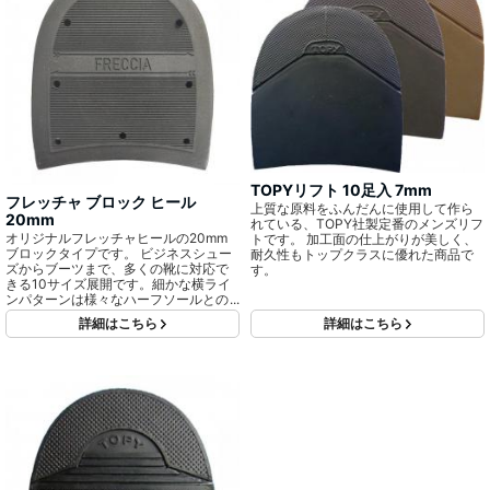
TOPYリフト 10足入 7mm
フレッチャ ブロック ヒール
上質な原料をふんだんに使用して作ら
20mm
れている、TOPY社製定番のメンズリフ
オリジナルフレッチャヒールの20mm
トです。 加工面の仕上がりが美しく、
ブロックタイプです。 ビジネスシュー
耐久性もトップクラスに優れた商品で
ズからブーツまで、多くの靴に対応で
す。
きる10サイズ展開です。細かな横ライ
ンパターンは様々なハーフソールとの
相性も良く、つや消しタイプで落ち着
詳細はこちら
詳細はこちら
いた雰囲気です。