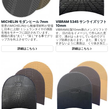
MICHELIN モダンヒール 7mm
VIBRAM 5345 サンライズリフト
10mm
世界のMICHELINから靴修理材料が登場
し日本に上陸! ミシュランタイヤの側面
VIBRAM社製10mm厚のメンズリフトで
生地をモチーフに設計されています。
す。 日の出をイメージして作られた意
模様の溝を"太く"・"深く"する事でグリ
匠で、溝がはっきりしているのでグリ
ップ力を向上させています。
ップ効果があります。 また、重くなり
すぎないように裏面は、くり抜き加工
がされています。
詳細はこちら
詳細はこちら