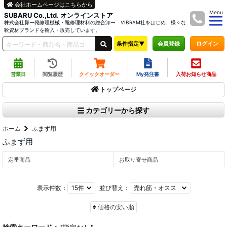
会社ホームページはこちらから
Menu
SUBARU Co.,Ltd. オンラインストア
株式会社昴ー靴修理機械・靴修理材料の総合卸ー VIBRAM社をはじめ、様々な
靴資材ブランドを輸入・販売しています。
条件指定▼
ログイン
会員登録
営業日
閲覧履歴
クイックオーダー
My発注書
入荷お知らせ商品
トップページ
カテゴリーから探す
ホーム
ふまず用
ふまず用
定番商品
お取り寄せ商品
表示件数：
並び替え：
価格の安い順