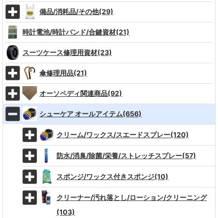
備品/消耗品/その他(29)
時計電池/時計バンド/合鍵資材(21)
スーツケース修理用資材(23)
傘修理用品(21)
オーソペディ関連商品(92)
シューケア オールアイテム(656)
クリーム/ワックス/スエードスプレー(120)
防水/消臭/除菌/栄養/ストレッチスプレー(57)
スポンジ/ワックス付きスポンジ(10)
クリーナー/汚れ落とし/ローション/クリーニング
(103)