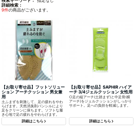
検索キーワード：
"指定なし"
詳細検索：
9件
の商品がございます。
【お取り寄せ品】フットソリュー
【お取り寄せ品】SAPHIR ハイア
ション アーチクッション 男女兼
ーチ 3/4ジェルクッション 女性用
用
○足の縦アーチ(土踏まず)と中足骨(横
アーチ)をジェルクッションがしっかり
土ふまずを刺激して、足の疲れをやわ
サポート。足への負担を軽減します。
らげます。天然消臭剤パンシルにより
足をクリーンに保ちます。ソフトな履
き心地で足の疲れをやわらげます。
詳細はこちら
詳細はこちら