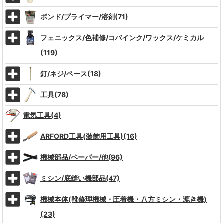
ボンド/プライマー/溶剤(71)
フェニックス/色補修/コバインク/ワックス/ケミカル
(119)
釘/ネジ/ペース(18)
工具(78)
電気工具(4)
ARFORD工具(装飾用工具)(16)
機械部品/ペーパー/他(96)
ミシン/底縫い機部品(47)
機械本体(靴修理機械・圧着機・八方ミシン・漉き機)
(23)