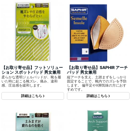
【お取り寄せ品】フットソリュー
【お取り寄せ品】SAPHIR アーチ
ション スポットパッド 男女兼用
パッド 男女兼用
柔らかな透明ジェルパッドが、靴を履
縦アーチを支え、土踏まずをしっかり
いた時に起こる靴ズレ、痛み、違和
固定することで、靴内でのズレを予防
感、圧迫感を緩和します。
します。 偏平足やX脚気味の方におす
すめです。
詳細はこちら
詳細はこちら