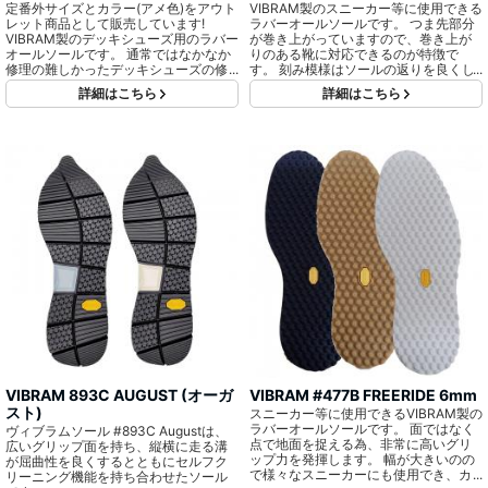
定番外サイズとカラー(アメ色)をアウト
VIBRAM製のスニーカー等に使用できる
レット商品として販売しています!
ラバーオールソールです。 つま先部分
VIBRAM製のデッキシューズ用のラバー
が巻き上がっていますので、巻き上が
オールソールです。 通常ではなかなか
りのある靴に対応できるのが特徴で
修理の難しかったデッキシューズの修
す。 刻み模様はソールの返りを良くし
理を可能にするのがこのソールです。
ます。
詳細はこちら
詳細はこちら
カップにはめ込み、側面のラインに合
わせて縫いをかけることで修理が可能
となります。
VIBRAM 893C AUGUST (オーガ
VIBRAM #477B FREERIDE 6mm
スト)
スニーカー等に使用できるVIBRAM製の
ラバーオールソールです。 面ではなく
ヴィブラムソール #893C Augustは、
点で地面を捉える為、非常に高いグリ
広いグリップ面を持ち、縦横に走る溝
ップ力を発揮します。 幅が大きいのの
が屈曲性を良くするとともにセルフク
で様々なスニーカーにも使用でき、カ
リーニング機能を持ち合わせたソール