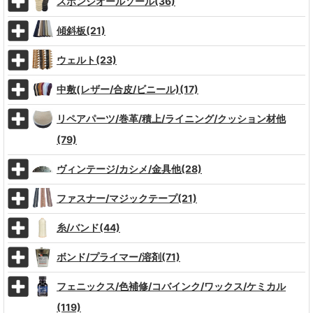
スポンジオールソール(36)
傾斜板(21)
ウェルト(23)
中敷(レザー/合皮/ビニール)(17)
リペアパーツ/巻革/積上/ライニング/クッション材他
(79)
ヴィンテージ/カシメ/金具他(28)
ファスナー/マジックテープ(21)
糸/バンド(44)
ボンド/プライマー/溶剤(71)
フェニックス/色補修/コバインク/ワックス/ケミカル
(119)