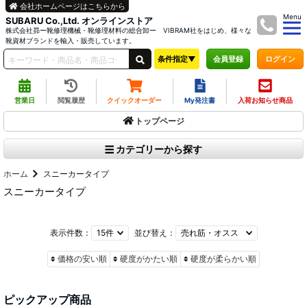
会社ホームページはこちらから
Menu
SUBARU Co.,Ltd. オンラインストア
株式会社昴ー靴修理機械・靴修理材料の総合卸ー VIBRAM社をはじめ、様々な
靴資材ブランドを輸入・販売しています。
条件指定▼
ログイン
会員登録
営業日
閲覧履歴
クイックオーダー
My発注書
入荷お知らせ商品
トップページ
カテゴリーから探す
ホーム
スニーカータイプ
スニーカータイプ
表示件数：
並び替え：
価格の安い順
硬度がかたい順
硬度が柔らかい順
ピックアップ商品