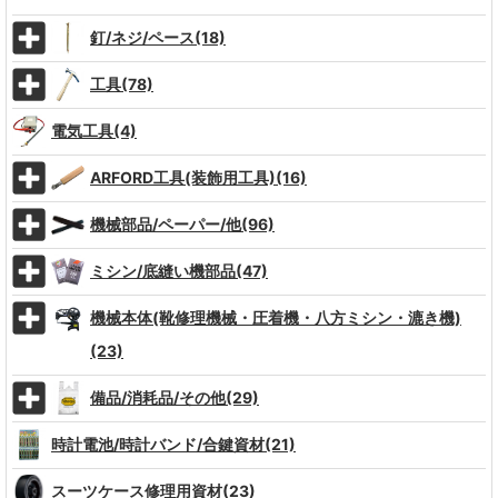
釘/ネジ/ペース(18)
工具(78)
電気工具(4)
ARFORD工具(装飾用工具)(16)
機械部品/ペーパー/他(96)
ミシン/底縫い機部品(47)
機械本体(靴修理機械・圧着機・八方ミシン・漉き機)
(23)
備品/消耗品/その他(29)
時計電池/時計バンド/合鍵資材(21)
スーツケース修理用資材(23)