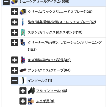
シューケア オールアイテム(656)
クリーム/ワックス/スエードスプレー(120)
防水/消臭/除菌/栄養/ストレッチスプレー(57)
スポンジ/ワックス付きスポンジ(10)
クリーナー/汚れ落とし/ローション/クリーニング
(103)
キズ補修/染め/コバ関係(42)
ブラシ/クロス/グローブ(84)
インソール(111)
フル インソール(46)
ふまず用(9)