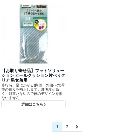
【お取り寄せ品】フットソリュー
ション ヒールクッション片べりク
リア 男女兼用
歩行時、足にかかる(内側・外側への)荷
重の偏りを補正します。透明度が高
く、目立たないので靴のデザインを損
ないません。
詳細はこちら
1
2