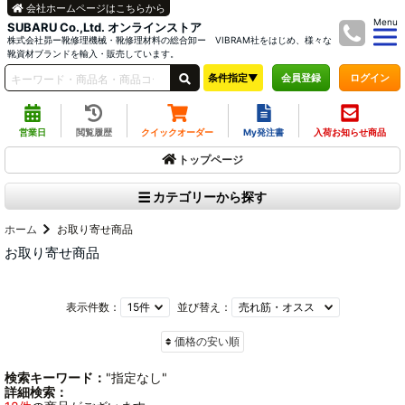
会社ホームページはこちらから
Menu
SUBARU Co.,Ltd. オンラインストア
株式会社昴ー靴修理機械・靴修理材料の総合卸ー VIBRAM社をはじめ、様々な
靴資材ブランドを輸入・販売しています。
条件指定▼
ログイン
会員登録
営業日
閲覧履歴
クイックオーダー
My発注書
入荷お知らせ商品
トップページ
カテゴリーから探す
ホーム
お取り寄せ商品
お取り寄せ商品
表示件数：
並び替え：
価格の安い順
検索キーワード：
"指定なし"
詳細検索：