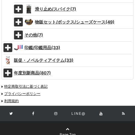
滑り止め/スパイク(7)
物販セット/ボックス/シューズケース(49)
その他(7)
印鑑/印鑑用品(33)
販促・ノベルティアイテム(33)
年度別新商品(807)
特定商取引法に基づく表記
プライバシーポリシー
利用規約
LINE@
Page Top