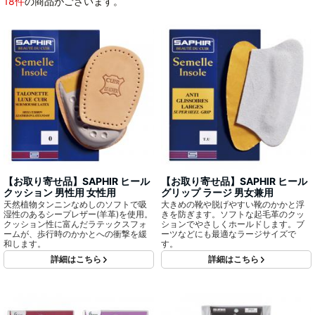
18件
の商品がございます。
【お取り寄せ品】SAPHIR ヒール
【お取り寄せ品】SAPHIR ヒール
クッション 男性用 女性用
グリップ ラージ 男女兼用
天然植物タンニンなめしのソフトで吸
大きめの靴や脱げやすい靴のかかと浮
湿性のあるシープレザー(羊革)を使用。
きを防ぎます。ソフトな起毛革のクッ
クッション性に富んだラテックスフォ
ションでやさしくホールドします。ブ
ームが、歩行時のかかとへの衝撃を緩
ーツなどにも最適なラージサイズで
和します。
す。
詳細はこちら
詳細はこちら