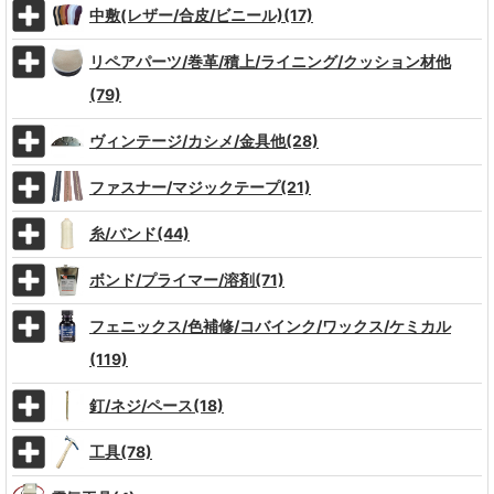
中敷(レザー/合皮/ビニール)(17)
リペアパーツ/巻革/積上/ライニング/クッション材他
(79)
ヴィンテージ/カシメ/金具他(28)
ファスナー/マジックテープ(21)
糸/バンド(44)
ボンド/プライマー/溶剤(71)
フェニックス/色補修/コバインク/ワックス/ケミカル
(119)
釘/ネジ/ペース(18)
工具(78)