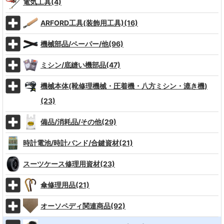
電気工具(4)
ARFORD工具(装飾用工具)(16)
機械部品/ペーパー/他(96)
ミシン/底縫い機部品(47)
機械本体(靴修理機械・圧着機・八方ミシン・漉き機)
(23)
備品/消耗品/その他(29)
時計電池/時計バンド/合鍵資材(21)
スーツケース修理用資材(23)
傘修理用品(21)
オーソペディ関連商品(92)