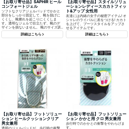
【お取り寄せ品】SAPHIR ヒール
【お取り寄せ品】スタイルソリュ
コンフォートジェル
ーションレディースカカトフィッ
ト&アップ 女性用
ソフトなクリアジェルパッドでかかと
部分をしっかり固定して、靴を脱げに
友達には内緒の女子の秘密アイテム! オ
くくし、靴擦れを起こりにくくしま
シャレのライバルに差をつける! カカト
す。透明なジェルで目立たず、靴のデ
を上げて、ブーツスタイルをアップさ
ザインを損ないません。 靴のサイズ調
せるアイテムです。
整にも最適です。
詳細はこちら
詳細はこちら
【お取り寄せ品】フットソリュー
【お取り寄せ品】フットソリュー
ション ヒールクッションクリア
ション かかと用 クロ 男女兼用
男女兼用
歩行時でのかかとの衝撃をやわらげま
す。
透明のジェルパッドが、歩行時の衝撃