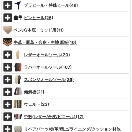
プラヒール・特殊ヒール(49)
ピンヒール(26)
ベンズ/本底・ミッド用(11)
牛革・豚革・合皮・生地 原板(10)
レザーオールソール(20)
ラバーオールソール(107)
スポンジオールソール(36)
傾斜板(21)
ウェルト(23)
中敷(レザー/合皮/ビニール)(17)
リペアパーツ/巻革/積上/ライニング/クッション材他