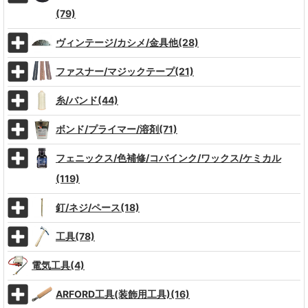
(79)
ヴィンテージ/カシメ/金具他(28)
ファスナー/マジックテープ(21)
糸/バンド(44)
ボンド/プライマー/溶剤(71)
フェニックス/色補修/コバインク/ワックス/ケミカル
(119)
釘/ネジ/ペース(18)
工具(78)
電気工具(4)
ARFORD工具(装飾用工具)(16)