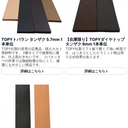
TOPYトパラン タンザク 5.7mm 1
【在庫限り】TOPYダイヤトップ
本単位
タンザク 6mm 1本単位
TOPY社製の世界の定番品、婦人カカト
TOPY社製リフト板で硬くて強い材質で
用材料です。 2層タイプで接着性に優
す。はっきりとしたピラミッド柄は滑
れ、仕上面がきれいです。 コバカッタ
り止め効果があります。
ーの作業では微細粉塵が出にくく、健
康にもやさしい商品です。
詳細はこちら
詳細はこちら