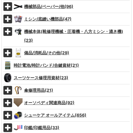
機械部品/ペーパー/他(96)
ミシン/底縫い機部品(47)
機械本体(靴修理機械・圧着機・八方ミシン・漉き機)
(23)
備品/消耗品/その他(29)
時計電池/時計バンド/合鍵資材(21)
スーツケース修理用資材(23)
傘修理用品(21)
オーソペディ関連商品(92)
シューケア オールアイテム(656)
印鑑/印鑑用品(33)