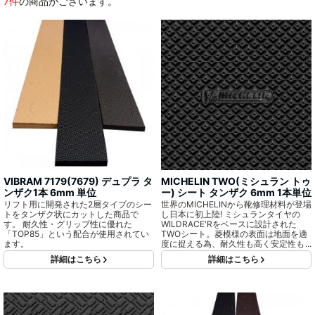
7件
の商品がございます。
VIBRAM 7179(7679) デュプラ タ
MICHELIN TWO(ミシュラン トゥ
ンザク1本 6mm 単位
ー) シート タンザク 6mm 1本単位
リフト用に開発された2層タイプのシー
世界のMICHELINから靴修理材料が登場
トをタンザク状にカットした商品で
し日本に初上陸! ミシュランタイヤの
す。 耐久性・グリップ性に優れた
WILDRACE'Rをベースに設計された
「TOP85」という配合が使用されてい
TWOシート。菱模様の表面は地面を適
ます。
度に捉える為、耐久性も高く安定性も
十分に確保されています。 スタンダー
詳細はこちら
詳細はこちら
ドな2層タイプで接着面は容易に接着で
きるように改良されています。