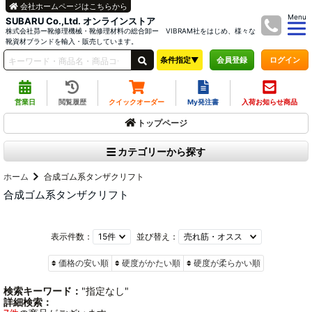
会社ホームページはこちらから
Menu
SUBARU Co.,Ltd. オンラインストア
株式会社昴ー靴修理機械・靴修理材料の総合卸ー VIBRAM社をはじめ、様々な
靴資材ブランドを輸入・販売しています。
条件指定▼
ログイン
会員登録
営業日
閲覧履歴
クイックオーダー
My発注書
入荷お知らせ商品
トップページ
カテゴリーから探す
ホーム
合成ゴム系タンザクリフト
合成ゴム系タンザクリフト
表示件数：
並び替え：
価格の安い順
硬度がかたい順
硬度が柔らかい順
検索キーワード：
"指定なし"
詳細検索：