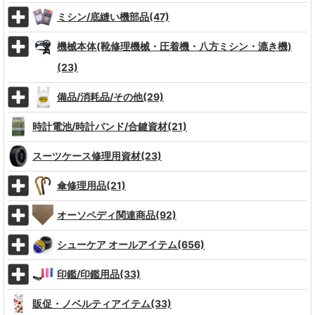
ミシン/底縫い機部品(47)
機械本体(靴修理機械・圧着機・八方ミシン・漉き機)
(23)
備品/消耗品/その他(29)
時計電池/時計バンド/合鍵資材(21)
スーツケース修理用資材(23)
傘修理用品(21)
オーソペディ関連商品(92)
シューケア オールアイテム(656)
印鑑/印鑑用品(33)
販促・ノベルティアイテム(33)