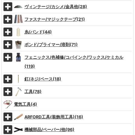
ヴィンテージ/カシメ/金具他(28)
ファスナー/マジックテープ(21)
糸/バンド(44)
ボンド/プライマー/溶剤(71)
フェニックス/色補修/コバインク/ワックス/ケミカル
(119)
釘/ネジ/ペース(18)
工具(78)
電気工具(4)
ARFORD工具(装飾用工具)(16)
機械部品/ペーパー/他(96)