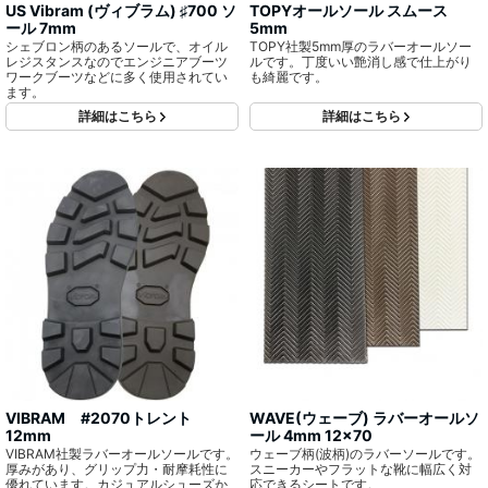
US Vibram (ヴィブラム) ♯700 ソ
TOPYオールソール スムース
ール 7mm
5mm
シェブロン柄のあるソールで、オイル
TOPY社製5mm厚のラバーオールソー
レジスタンスなのでエンジニアブーツ
ルです。丁度いい艶消し感で仕上がり
ワークブーツなどに多く使用されてい
も綺麗です。
ます。
詳細はこちら
詳細はこちら
VIBRAM #2070トレント
WAVE(ウェーブ) ラバーオールソ
12mm
ール 4mm 12x70
VIBRAM社製ラバーオールソールです。
ウェーブ柄(波柄)のラバーソールです。
厚みがあり、グリップ力・耐摩耗性に
スニーカーやフラットな靴に幅広く対
優れています。カジュアルシューズか
応できるシートです。