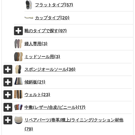
フラットタイプ(57)
カップタイプ(20)
靴のタイプで探す(97)
婦人専用(3)
ミッドソール用(3)
スポンジオールソール(36)
傾斜板(21)
ウェルト(23)
中敷(レザー/合皮/ビニール)(17)
リペアパーツ/巻革/積上/ライニング/クッション材他
(79)