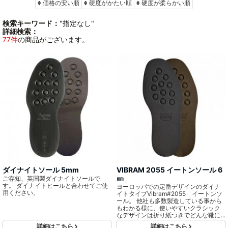
価格の安い順
硬度がかたい順
硬度が柔らかい順
検索キーワード：
"指定なし"
詳細検索：
77件
の商品がございます。
ダイナイトソール 5mm
VIBRAM 2055 イートンソール 6
㎜
ご存知、英国製ダイナイトソールで
す。 ダイナイトヒールと合わせてご使
ヨーロッパでの定番デザインのダイナ
用ください。
イトタイプVibram#2055 イートンソ
ール。 他社も多数製造している事から
もわかる様に、使いやすいクラシック
なデザインは折り紙つきでどんな靴に
もマッチします。 ソールは屈曲性・耐
詳細はこちら
詳細はこちら