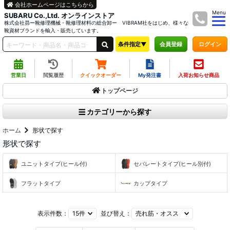
会社ホームページはこちらから
Menu
SUBARU Co.,Ltd. オンラインストア
株式会社昴ー靴修理機械・靴修理材料の総合卸ー VIBRAM社をはじめ、様々な
靴資材ブランドを輸入・販売しています。
条件指定▼
ログイン
会員登録
営業日
閲覧履歴
クイックオーダー
My発注書
入荷お知らせ商品
トップページ
カテゴリーから探す
ホーム
形状で探す
形状で探す
ユニットタイプ(ヒール付)
セパレートタイプ(ヒール別付)
フラットタイプ
カップタイプ
表示件数：
並び替え：