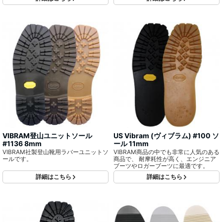
滑性を、ヒールは耐摩耗性を考慮した
配合で、特によく歩かれる営業マンの
方等にはぴったりです。
VIBRAM登山ユニットソール
US Vibram (ヴィブラム) #100 ソ
#1136 8mm
ール 11mm
VIBRAM社製登山靴用ラバーユニットソ
VIBRAM商品の中でも非常に人気のある
ールです。
商品で、 耐摩耗性が高く、エンジニア
ブーツやロガーブーツに最適です。
詳細はこちら
詳細はこちら