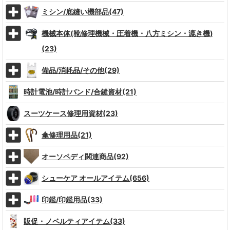
ミシン/底縫い機部品(47)
機械本体(靴修理機械・圧着機・八方ミシン・漉き機)
(23)
備品/消耗品/その他(29)
時計電池/時計バンド/合鍵資材(21)
スーツケース修理用資材(23)
傘修理用品(21)
オーソペディ関連商品(92)
シューケア オールアイテム(656)
印鑑/印鑑用品(33)
販促・ノベルティアイテム(33)