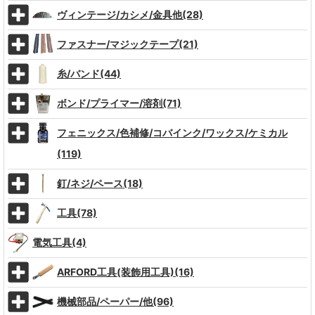
ヴィンテージ/カシメ/金具他(28)
ファスナー/マジックテープ(21)
糸/バンド(44)
ボンド/プライマー/溶剤(71)
フェニックス/色補修/コバインク/ワックス/ケミカル
(119)
釘/ネジ/ペース(18)
工具(78)
電気工具(4)
ARFORD工具(装飾用工具)(16)
機械部品/ペーパー/他(96)