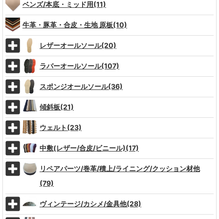
ベンズ/本底・ミッド用(11)
牛革・豚革・合皮・生地 原板(10)
レザーオールソール(20)
ラバーオールソール(107)
スポンジオールソール(36)
傾斜板(21)
ウェルト(23)
中敷(レザー/合皮/ビニール)(17)
リペアパーツ/巻革/積上/ライニング/クッション材他
(79)
ヴィンテージ/カシメ/金具他(28)