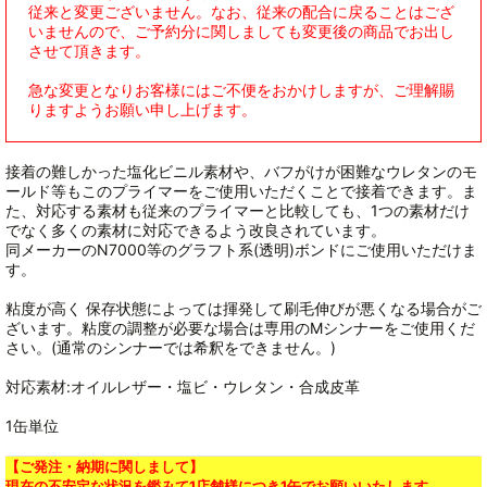
従来と変更ございません。なお、従来の配合に戻ることはござ
いませんので、ご予約分に関しましても変更後の商品でお出し
させて頂きます。
急な変更となりお客様にはご不便をおかけしますが、ご理解賜
りますようお願い申し上げます。
接着の難しかった塩化ビニル素材や、バフがけが困難なウレタンのモ
ールド等もこのプライマーをご使用いただくことで接着できます。ま
た、対応する素材も従来のプライマーと比較しても、1つの素材だけ
でなく多くの素材に対応できるよう改良されています。
同メーカーのN7000等のグラフト系(透明)ボンドにご使用いただけま
す。
粘度が高く 保存状態によっては揮発して刷毛伸びが悪くなる場合がご
ざいます。粘度の調整が必要な場合は専用のMシンナーをご使用くだ
さい。(通常のシンナーでは希釈をできません。)
対応素材:オイルレザー・塩ビ・ウレタン・合成皮革
1缶単位
【ご発注・納期に関しまして】
現在の不安定な状況を鑑みて1店舗様につき1缶でお願いいたします。