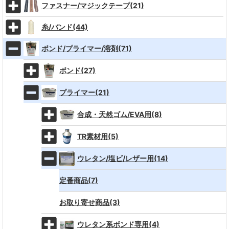
ファスナー/マジックテープ(21)
糸/バンド(44)
ボンド/プライマー/溶剤(71)
ボンド(27)
プライマー(21)
合成・天然ゴム/EVA用(8)
TR素材用(5)
ウレタン/塩ビ/レザー用(14)
定番商品(7)
お取り寄せ商品(3)
ウレタン系ボンド専用(4)