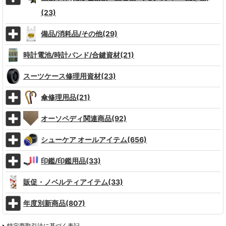
(23)
備品/消耗品/その他(29)
時計電池/時計バンド/合鍵資材(21)
スーツケース修理用資材(23)
傘修理用品(21)
オーソペディ関連商品(92)
シューケア オールアイテム(656)
印鑑/印鑑用品(33)
販促・ノベルティアイテム(33)
年度別新商品(807)
特定商取引法に基づく表記