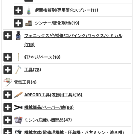
瞬間接着剤/専用硬化スプレー(11)
シンナー/硬化剤/他(19)
フェニックス/色補修/コバインク/ワックス/ケミカル
(119)
釘/ネジ/ペース(18)
工具(78)
電気工具(4)
ARFORD工具(装飾用工具)(16)
機械部品/ペーパー/他(96)
ミシン/底縫い機部品(47)
機械本体(靴修理機械・圧着機・八方ミシン・漉き機)