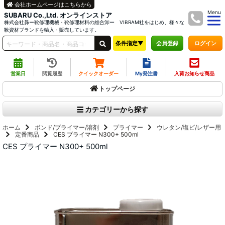
会社ホームページはこちらから
Menu
SUBARU Co.,Ltd. オンラインストア
株式会社昴ー靴修理機械・靴修理材料の総合卸ー VIBRAM社をはじめ、様々な
靴資材ブランドを輸入・販売しています。
条件指定▼
ログイン
会員登録
営業日
閲覧履歴
クイックオーダー
My発注書
入荷お知らせ商品
トップページ
カテゴリーから探す
ホーム
ボンド/プライマー/溶剤
プライマー
ウレタン/塩ビ/レザー用
定番商品
CES プライマー N300+ 500ml
CES プライマー N300+ 500ml