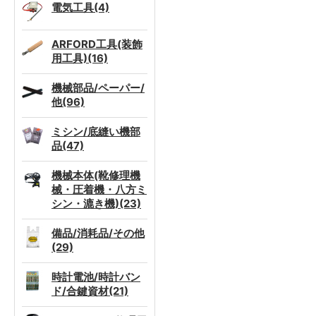
電気工具(4)
ARFORD工具(装飾
用工具)(16)
機械部品/ペーパー/
他(96)
ミシン/底縫い機部
品(47)
機械本体(靴修理機
械・圧着機・八方ミ
シン・漉き機)(23)
備品/消耗品/その他
(29)
時計電池/時計バン
ド/合鍵資材(21)