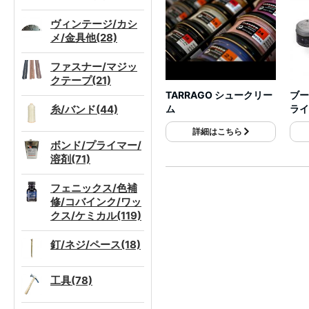
ヴィンテージ/カシ
メ/金具他(28)
ファスナー/マジッ
クテープ(21)
TARRAGO シュークリー
ブー
糸/バンド(44)
ム
ライ
詳細はこちら
ボンド/プライマー/
溶剤(71)
フェニックス/色補
修/コバインク/ワッ
クス/ケミカル(119)
釘/ネジ/ペース(18)
工具(78)