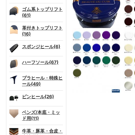
ゴム系トップリフト
(61)
革付きトップリフト
(16)
スポンジヒール(6)
ハーフソール(67)
プラヒール・特殊ヒ
ール(49)
ピンヒール(26)
ベンズ/本底・ミッ
ド用(11)
牛革・豚革・合皮・