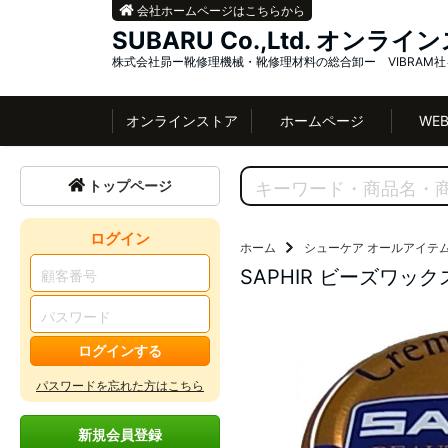
会社ホームページはこちらから
SUBARU Co.,Ltd. オンラ
株式会社昴ー靴修理機械・靴修理材料の総合卸ー VIBRAM
オンラインストア
ホームページ
WE
トップページ
ログイン
ホーム
シューケア オールアイテ
SAPHIR ビーズワッ
ログインする
パスワードを忘れた方はこちら
新規会員登録