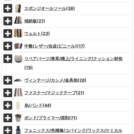
スポンジオールソール(36)
傾斜板(21)
ウェルト(23)
中敷(レザー/合皮/ビニール)(17)
リペアパーツ/巻革/積上/ライニング/クッション材他
(79)
ヴィンテージ/カシメ/金具他(28)
ファスナー/マジックテープ(21)
糸/バンド(44)
ボンド/プライマー/溶剤(71)
フェニックス/色補修/コバインク/ワックス/ケミカル