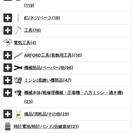
(119)
釘/ネジ/ペース(18)
工具(78)
電気工具(4)
ARFORD工具(装飾用工具)(16)
機械部品/ペーパー/他(96)
ミシン/底縫い機部品(47)
機械本体(靴修理機械・圧着機・八方ミシン・漉き機)
(23)
備品/消耗品/その他(29)
時計電池/時計バンド/合鍵資材(21)