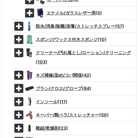
エナメル/ガラスレザー用(5)
防水/消臭/除菌/栄養/ストレッチスプレー(57)
スポンジ/ワックス付きスポンジ(10)
クリーナー/汚れ落とし/ローション/クリーニング
(103)
キズ補修/染め/コバ関係(42)
ブラシ/クロス/グローブ(84)
インソール(111)
キーパー/靴ベラ/ストレッチャー(50)
靴紐/乾燥剤(23)