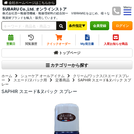
会社ホームページはこちらから
Menu
SUBARU Co.,Ltd. オンラインストア
株式会社昴ー靴修理機械・靴修理材料の総合卸ー VIBRAM社をはじめ、様々な
靴資材ブランドを輸入・販売しています。
条件指定▼
ログイン
会員登録
営業日
閲覧履歴
クイックオーダー
My発注書
入荷お知らせ商品
トップページ
カテゴリーから探す
ホーム
シューケア オールアイテム
クリーム/ワックス/スエードスプレ
ー
スエード/ヌバック用
定番商品
SAPHIR スエード&ヌバック スプ
レー
SAPHIR スエード&ヌバック スプレー