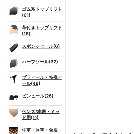
ゴム系トップリフト
(61)
革付きトップリフト
(16)
スポンジヒール(6)
ハーフソール(67)
プラヒール・特殊ヒ
ール(49)
ピンヒール(26)
ベンズ/本底・ミッ
ド用(11)
牛革・豚革・合皮・