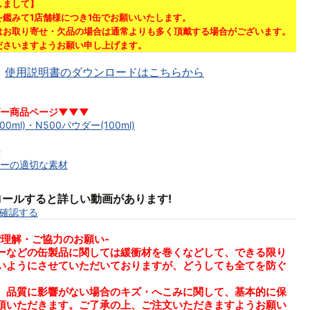
しまして】
鑑みて1店舗様につき1缶でお願いいたします。
はお取り寄せ・欠品の場合は通常よりも多く頂戴する場合がございます。
ださいますようお願い申し上げます。
使用説明書のダウンロードはこちらから
ダー商品ページ▼▼▼
00ml)・N500パウダー(100ml)
法
ーの適切な素材
ールすると詳しい動画があります!
を確認する
ご理解・ご協力のお願い-
ーなどの缶製品に関しては緩衝材を巻くなどして、できる限り
いようにさせていただいておりますが、どうしても全てを防ぐ
。
、品質に影響がない場合のキズ・へこみに関して、基本的に保
頂いただきます。ご了承の上、ご注文いただきますようお願い