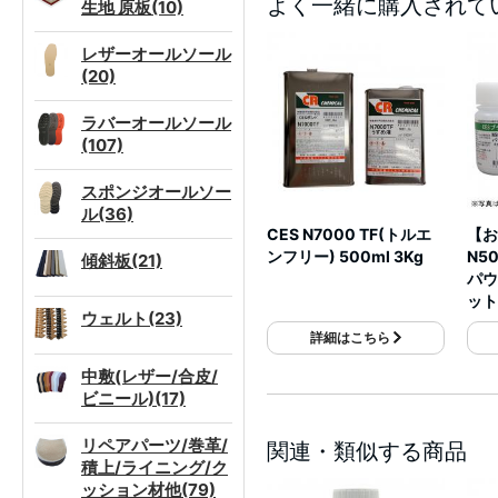
よく一緒に購入されて
生地 原板(10)
レザーオールソール
(20)
ラバーオールソール
(107)
スポンジオールソー
ル(36)
CES N7000 TF(トルエ
【お
ンフリー) 500ml 3Kg
N5
傾斜板(21)
パウ
ット
ウェルト(23)
詳細はこちら
中敷(レザー/合皮/
ビニール)(17)
リペアパーツ/巻革/
関連・類似する商品
積上/ライニング/ク
ッション材他(79)