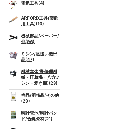
電気工具(4)
ARFORD工具(装飾
用工具)(16)
機械部品/ペーパー/
他(96)
ミシン/底縫い機部
品(47)
機械本体(靴修理機
械・圧着機・八方ミ
シン・漉き機)(23)
備品/消耗品/その他
(29)
時計電池/時計バン
ド/合鍵資材(21)