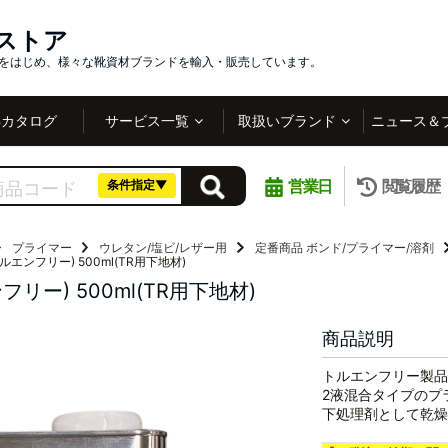
インストア
社をはじめ、様々な靴資材ブランドを輸入・販売しています。
Bカタログ
サービス一覧
取扱いブランド
ニュース＆
営業日
閲覧履歴
条件指定▼
プライマー
ウレタン/塩ビ/レザー用
定番商品
ボンド/プライマー/溶剤
トルエンフリー) 500ml(TR用下地材)
ンフリー) 500ml(TR用下地材)
商品説明
トルエンフリー製品
2液混合タイプのプ
下処理剤として乾燥