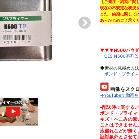
【ご発注・納期に関
現在の不安定な状況を
また、納期に関して
あらかじめご了承く
▼▼▼N500パウ
CES N500溶剤(5
◆素材の見極め方
ボンド・プライマ
画像をスクロ
→YouTubeで動画
-配送時に関する
ボンド・プライマ
キズ・へこみの無
ことはできません
液漏れなどが無く
証対象外とさせて