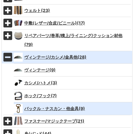
ウェルト(23)
中敷(レザー/合皮/ビニール)(17)
リペアパーツ/巻革/積上/ライニング/クッション材他
(79)
ヴィンテージ/カシメ/金具他(28)
ヴィンテージ(9)
カシメ/ハトメ(3)
ホック/フック(7)
バックル・ナスカン・他金具(9)
ファスナー/マジックテープ(21)
糸/バンド(44)