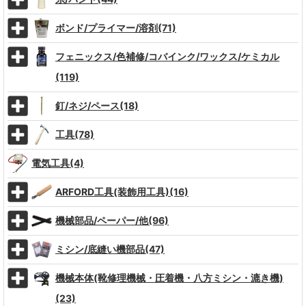
ボンド/プライマー/溶剤(71)
フェニックス/色補修/コバインク/ワックス/ケミカル
(119)
釘/ネジ/ペース(18)
工具(78)
電気工具(4)
ARFORD工具(装飾用工具)(16)
機械部品/ペーパー/他(96)
ミシン/底縫い機部品(47)
機械本体(靴修理機械・圧着機・八方ミシン・漉き機)
(23)