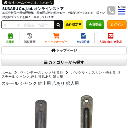
会社ホームページはこちらから
Menu
SUBARU Co.,Ltd. オンラインストア
株式会社昴ー靴修理機械・靴修理材料の総合卸ー VIBRAM社をはじめ、様々な
靴資材ブランドを輸入・販売しています。
条件指定▼
ログイン
会員登録
営業日
閲覧履歴
クイックオーダー
My発注書
入荷お知らせ商品
トップページ
カテゴリーから探す
ホーム
ヴィンテージ/カシメ/金具他
バックル・ナスカン・他金具
スチール シャンク 紳士用 爪あり 婦人用
スチール シャンク 紳士用 爪あり 婦人用